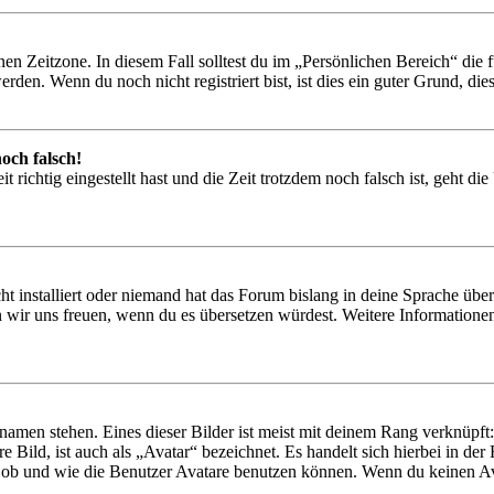
en Zeitzone. In diesem Fall solltest du im „Persönlichen Bereich“ die fü
den. Wenn du noch nicht registriert bist, ist dies ein guter Grund, dies 
och falsch!
 richtig eingestellt hast und die Zeit trotzdem noch falsch ist, geht di
t installiert oder niemand hat das Forum bislang in deine Sprache übers
würden wir uns freuen, wenn du es übersetzen würdest. Weitere Informa
amen stehen. Eines dieser Bilder ist meist mit deinem Rang verknüpft: 
 Bild, ist auch als „Avatar“ bezeichnet. Es handelt sich hierbei in de
 ob und wie die Benutzer Avatare benutzen können. Wenn du keinen Ava