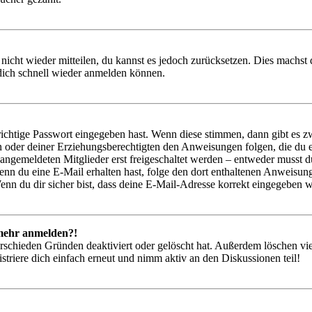
 nicht wieder mitteilen, du kannst es jedoch zurücksetzen. Dies machs
 dich schnell wieder anmelden können.
richtige Passwort eingegeben hast. Wenn diese stimmen, dann gibt es
ern oder deiner Erziehungsberechtigten den Anweisungen folgen, die du e
 angemeldeten Mitglieder erst freigeschaltet werden – entweder musst du
. Wenn du eine E-Mail erhalten hast, folge den dort enthaltenen Anweis
nn du dir sicher bist, dass deine E-Mail-Adresse korrekt eingegeben w
t mehr anmelden?!
rschieden Gründen deaktiviert oder gelöscht hat. Außerdem löschen vie
triere dich einfach erneut und nimm aktiv an den Diskussionen teil!