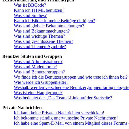
Was ist BBCode?
Kann ich HTML benutzen?
Was sind Smilies?
Kann ich Bilder in meine Beiträge einfügen?
Was sind globale Bekanntmachungen?
Was sind Bekanntmachungen?
Was sind wichtige Themen?
Was sind geschlossene Themen?
Was sind Themen-Symbole?
Benutzer-Stufen und Gruppen
Was sind Administratoren?
Was sind Moderatoren?
Was sind Benutzergruppen?
Wo finde ich die Benutzergruppen und wie trete ich ihnen bei?
Wie werde ich Gruppenleiter?
Weshalb werden verschiedene Benutzergruppen farbig dargestel
Was ist eine Hauptgruppe?
Was bedeutet der „Das Team“-Link auf der Startseite?
Private Nachrichten
Ich kann keine Privaten Nachrichten verschicken!
Ich bekomme ständig unerwünschte Private Nachrichten!
Ich habe eine Spam-E-Mail von einem Mitglied dieses Forums e