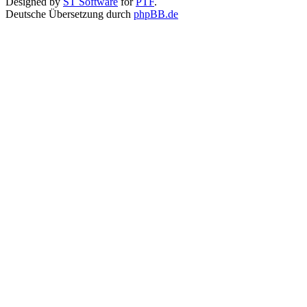
Designed by
ST Software
for
PTF
.
Deutsche Übersetzung durch
phpBB.de