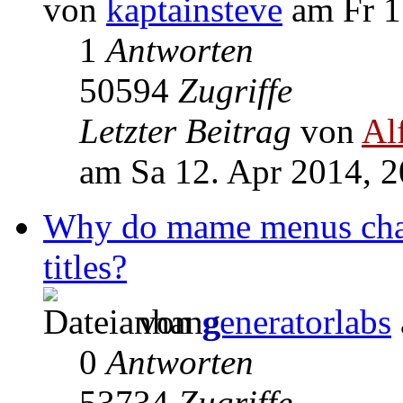
von
kaptainsteve
am Fr 1
1
Antworten
50594
Zugriffe
Letzter Beitrag
von
Al
am Sa 12. Apr 2014, 2
Why do mame menus chang
titles?
von
generatorlabs
0
Antworten
53734
Zugriffe