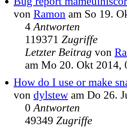
Bug report mameuihiscor
von
Ramon
am So 19. Ok
4
Antworten
119371
Zugriffe
Letzter Beitrag
von
R
am Mo 20. Okt 2014, 
How do I use or make sn
von
dylstew
am Do 26. J
0
Antworten
49349
Zugriffe