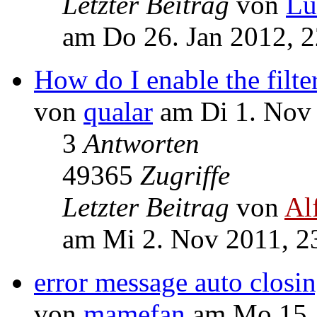
Letzter Beitrag
von
Lu
am Do 26. Jan 2012, 2
How do I enable the filte
von
qualar
am Di 1. Nov 
3
Antworten
49365
Zugriffe
Letzter Beitrag
von
Al
am Mi 2. Nov 2011, 2
error message auto closi
von
mamefan
am Mo 15. 