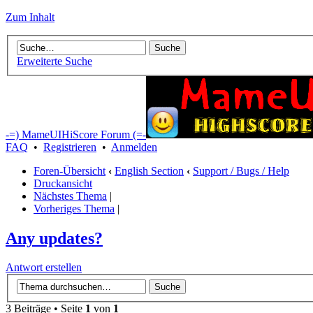
Zum Inhalt
Erweiterte Suche
-=) MameUIHiScore Forum (=-
FAQ
•
Registrieren
•
Anmelden
Foren-Übersicht
‹
English Section
‹
Support / Bugs / Help
Druckansicht
Nächstes Thema
|
Vorheriges Thema
|
Any updates?
Antwort erstellen
3 Beiträge • Seite
1
von
1