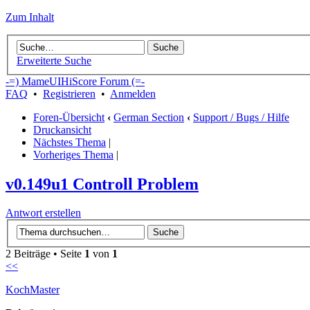
Zum Inhalt
Erweiterte Suche
-=) MameUIHiScore Forum (=-
FAQ
•
Registrieren
•
Anmelden
Foren-Übersicht
‹
German Section
‹
Support / Bugs / Hilfe
Druckansicht
Nächstes Thema
|
Vorheriges Thema
|
v0.149u1 Controll Problem
Antwort erstellen
2 Beiträge • Seite
1
von
1
<<
KochMaster