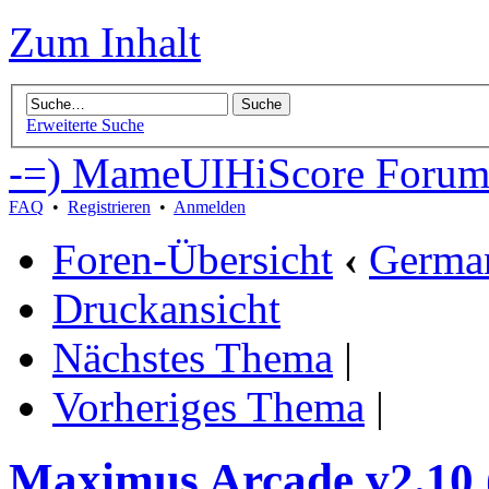
Zum Inhalt
Erweiterte Suche
-=) MameUIHiScore Forum
FAQ
•
Registrieren
•
Anmelden
Foren-Übersicht
‹
German
Druckansicht
Nächstes Thema
|
Vorheriges Thema
|
Maximus Arcade v2.10