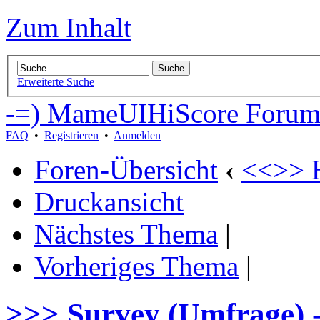
Zum Inhalt
Erweiterte Suche
-=) MameUIHiScore Forum
FAQ
•
Registrieren
•
Anmelden
Foren-Übersicht
‹
<<>> H
Druckansicht
Nächstes Thema
|
Vorheriges Thema
|
>>> Survey (Umfrage) 