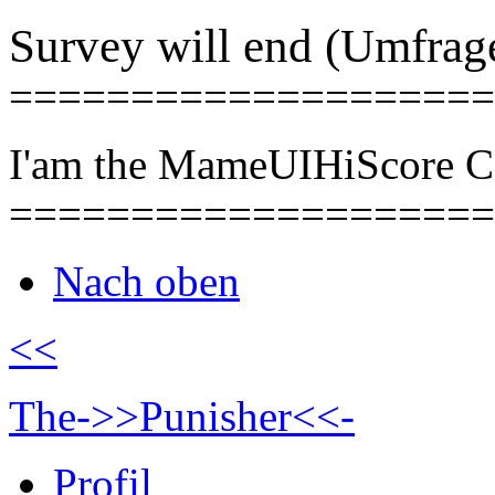
Survey will end (Umfrage
====================
I'am the MameUIHiScore 
====================
Nach oben
<<
The->>Punisher<<-
Profil