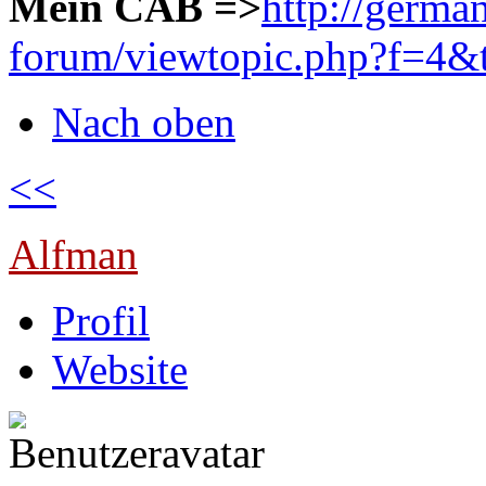
Mein CAB =>
http://germa
forum/viewtopic.php?f=4&
Nach oben
<<
Alfman
Profil
Website